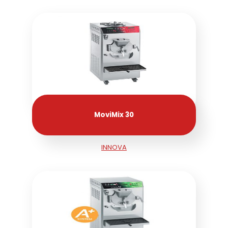
MoviMix 30
INNOVA