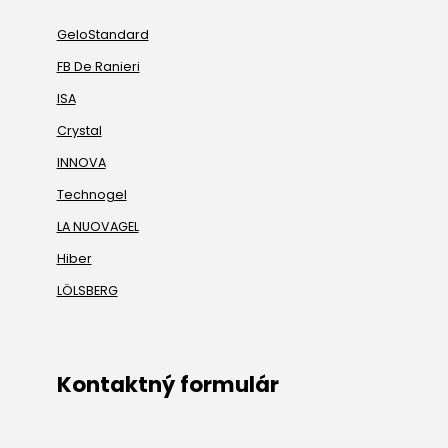
GeloStandard
FB De Ranieri
ISA
Crystal
INNOVA
Technogel
LA NUOVAGEL
Hiber
LÖLSBERG
Kontaktný formulár