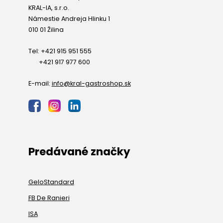
KRAL-IA, s.r.o.
Námestie Andreja Hlinku 1
010 01 Žilina
Tel: +421 915 951 555
+421 917 977 600
E-mail:
info@kral-gastroshop.sk
Predávané značky
GeloStandard
FB De Ranieri
ISA