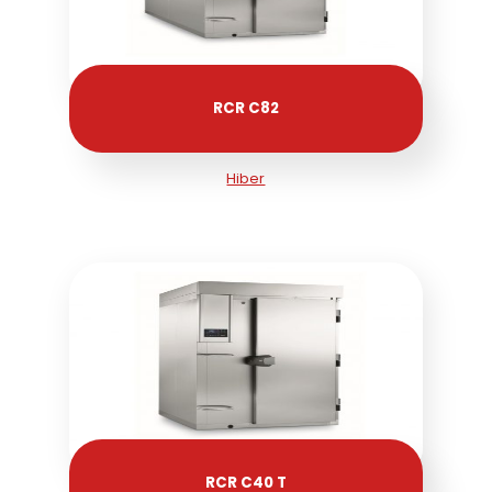
RCR C82
Hiber
RCR C40 T