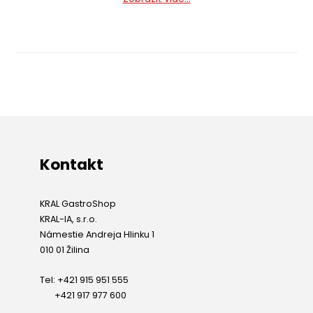
ktorá sa angažuje v trhu s občerstvením. LÖLSBERG
vystupuje skutočne v širokej škále odvetví a aj
napriek tomu dokáže zachovať mimoriadnu kvalitu
svojich produktov.
Kontakt
KRAL GastroShop
KRAL-IA, s.r.o.
Námestie Andreja Hlinku 1
010 01 Žilina
Tel: +421 915 951 555
+421 917 977 600