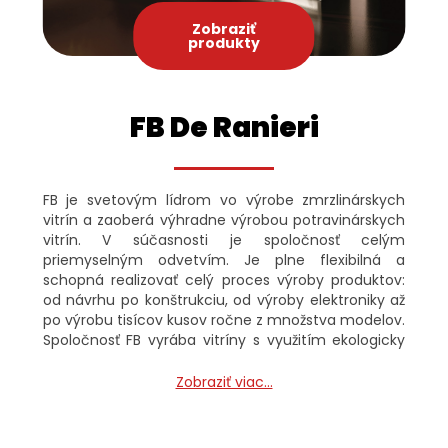
Zobraziť
produkty
FB De Ranieri
FB je svetovým lídrom vo výrobe zmrzlinárskych
vitrín a zaoberá výhradne výrobou potravinárskych
vitrín. V súčasnosti je spoločnosť celým
priemyselným odvetvím. Je plne flexibilná a
schopná realizovať celý proces výroby produktov:
od návrhu po konštrukciu, od výroby elektroniky až
po výrobu tisícov kusov ročne z množstva modelov.
Spoločnosť FB vyrába vitríny s využitím ekologicky
prijateľných postupov a používa výhradne
najkvalitnejšie materiály, aby zaručila perfektné
Zobraziť viac...
uchovanie chuti, arómy a organoleptickej akosti
zmrzliny. Roky skúseností na najvyššej úrovni nám
umožňuje vyvíjať a testovať nové technológie, v