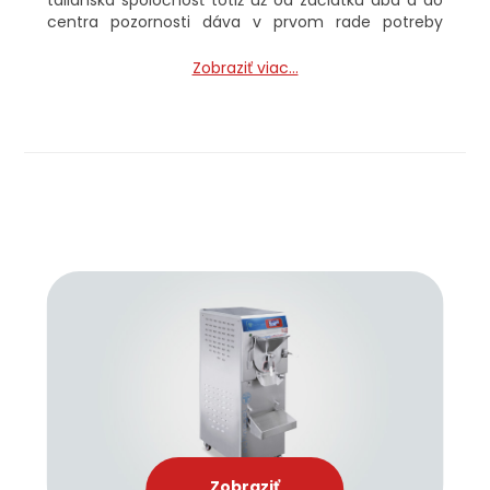
talianska spoločnosť totiž už od začiatku dbá a do
centra pozornosti dáva v prvom rade potreby
klienta. Vďaka ich kvalitným, kompatibilným,
efektívnym a jednoducho použiteľným strojom
Zobraziť viac...
dokážu tieto potreby klientov hravo zvládnuť.
INNOVA sa okrem iného taktiež snaží neustále
technologicky posúvať a prinášať svojim klientom
čoraz modernejšie riešenia.
Zobraziť