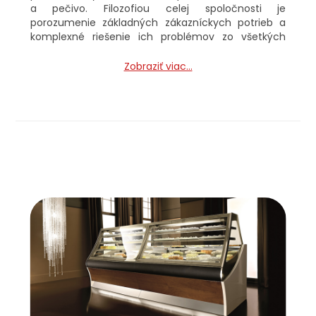
a pečivo. Filozofiou celej spoločnosti je
porozumenie základných zákazníckych potrieb a
komplexné riešenie ich problémov zo všetkých
hľadísk. Spoločnosť GeloStandard už od začiatku
dbá mimoriadne na dizajn, kvalitu a inovatívnosť
Zobraziť viac...
svojich produktov. No a práve vďaka týmto
vlastnostiam a celkovému entuziazmu dokáže
GeloStandard ponúknuť svojim zákazníkom čo
najdokonalejšie riešenia s využitím najlepších
technológii.