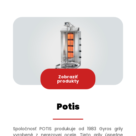
Zobraziť
produkty
Potis
Spoločnosť POTIS produkuje od 1983 Gyros grily
vyrobené z nerezovej ocele. Tieto grily úspešne