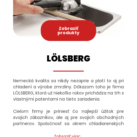
Zobraziť
produkty
LÖLSBERG
Nemecká kvalita sa nikdy nezaprie a platí to aj pri
chladení a výrobe zmrzliny. Dôkazom toho je firma
LÖLSBERG, ktorá už niekoľko rokov prichádza na trh s
vlastnými patentami na tieto zariadenia.
Cielom firmy je priniesť čo najlepší úžitok pre
svojich zákazníkov, ale aj pre svojich obchodných
partnerov. Spoločnosť sa okrem chladiarenských
zariadení špecializuje aj na výrobu grillov. Okrem
iného firma vystupuje taktiež pod značkou ROBAND,
Zobraziť viac...