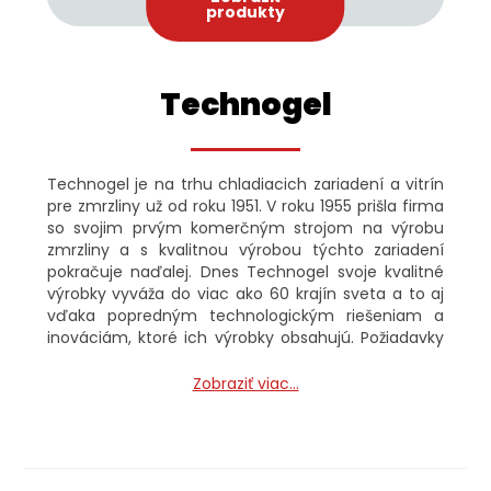
produkty
Technogel
Technogel je na trhu chladiacich zariadení a vitrín
pre zmrzliny už od roku 1951. V roku 1955 prišla firma
so svojim prvým komerčným strojom na výrobu
zmrzliny a s kvalitnou výrobou týchto zariadení
pokračuje naďalej. Dnes Technogel svoje kvalitné
výrobky vyváža do viac ako 60 krajín sveta a to aj
vďaka popredným technologickým riešeniam a
inováciám, ktoré ich výrobky obsahujú. Požiadavky
zákazníkov a kvalita bola vždy pre firmu na prvom
mieste, čoho dôkazom sú aj prísne kontroly vo
Zobraziť viac...
výrobných procesoch. Tie dbajú na špičkový výkon,
energetické a ekologicky funkčné riešenia.
Technogel sa môže chváliť aj širokou sieťou
obchodných predajcov, ktorí zabezpečujú kvalitný