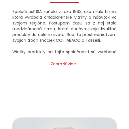
Spoločnosť ISA začala v roku 1963, ako malá firma,
ktorá vyrábala chladiarenské vitríny a nábytok vo
svojom regióne. Postupom času sa z nej stala
medzinárodná firma, ktorá dodáva svoje kvalitné
produkty do celého sveta. Robí to prostredníctvom
svojich troch značiek COF, ABACO a Tasselli.
Všetky produkty od tejto spoločnosti sú vyrábané
pomocou tých najnovších technológií a taktiež
dbajú na udržateľnosť pomocou prírodných
Zobraziť viac...
chladidiel.V súčasnosti ISA patrí medzi svetových
lídrov v oblasti výroby chladiarenských zariadení na
zmrzlinu a interiérového dizajnu. Dôkazom toho je
aj pravidelná spolupráca so značkami, akými sú
Coca-Cola, Nestlé, Billa či Starbucks.