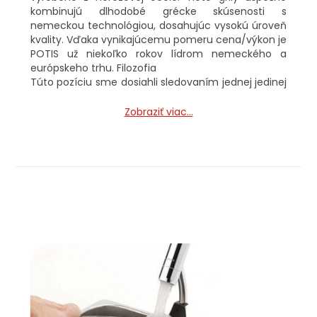
kombinujú dlhodobé grécke skúsenosti s
nemeckou technológiou, dosahujúc vysokú úroveň
kvality. Vďaka vynikajúcemu pomeru cena/výkon je
POTIS už niekoľko rokov lídrom nemeckého a
európskeho trhu. Filozofia
Túto pozíciu sme dosiahli sledovaním jednej jedinej
filozofie, ktorá je veľmi jednoduchá, ale je ťažké ju
uskutočniť v praxi. Naša filozofický princíp je
Zobraziť viac...
"Ja som zákazník!"
To jednoducho znamená rešpektovať inú ľudskú
bytosť, teda zákazníka, a tiež seba samého, a z
tohto rešpektu potom vychádzajú samotné
postoje a činy.
Zdrojom charakteru a formy našich postojov je
preto kritická sebaúcta a rešpekt voči ostatným.
To je dosiahnuté pri rešpektovaní slobody a
dôstojnosti ostatných ľudských bytostí.