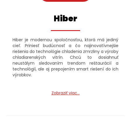
Hiber
Hiber je modernou spoločnosťou, ktorá má jediný
cieľ. Priniesť budúcnosť a čo najinovatívnejšie
riešenia do technológie chladenia zmrzliny a výroby
chladiarenských vitrín. Chcú to dosiahnuť
neustálym sledovaním trendom reštaurácií a
technológií, ale aj prepojením smart riešení do ich
výrobkov.
Hiber si však dáva mimoriadne záležať aj na otázke
životného prostredia a záchrane našej planéty.
Zobraziť viac...
Svoje výrobky preto zodpovedajú energetickým
certifikátom a znižujú svoju spotrebu elektrickej
energie na minimum.