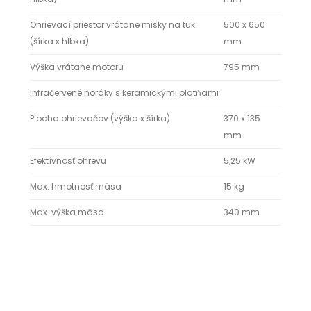
Ohrievací priestor vrátane misky na tuk
500 x 650
(šírka x hĺbka)
mm
Výška vrátane motoru
795 mm
Infračervené horáky s keramickými platňami
Plocha ohrievačov (výška x šírka)
370 x 135
mm
Efektívnosť ohrevu
5,25 kW
Max. hmotnosť mäsa
15 kg
Max. výška mäsa
340 mm