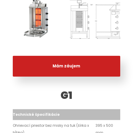
Mám záujem
G1
Technické špecifikácie
Ohrievací priestor bez misky na tuk (šírka x
395 x 500
hĺbka)
mm