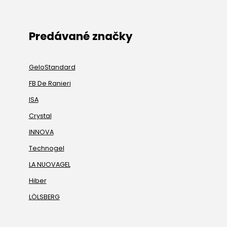
Predávané značky
GeloStandard
FB De Ranieri
ISA
Crystal
INNOVA
Technogel
LA NUOVAGEL
Hiber
LÖLSBERG